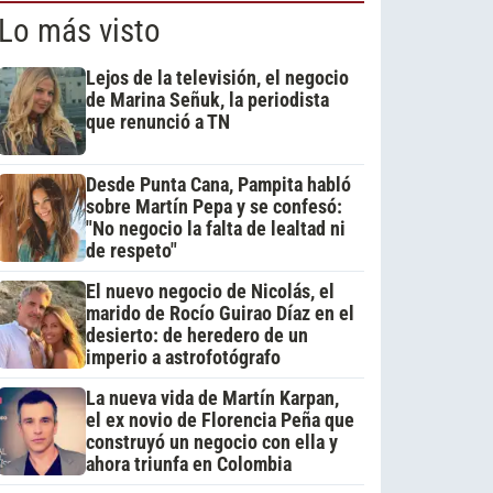
Lo más visto
Lejos de la televisión, el negocio
de Marina Señuk, la periodista
que renunció a TN
Desde Punta Cana, Pampita habló
sobre Martín Pepa y se confesó:
"No negocio la falta de lealtad ni
de respeto"
El nuevo negocio de Nicolás, el
marido de Rocío Guirao Díaz en el
desierto: de heredero de un
imperio a astrofotógrafo
La nueva vida de Martín Karpan,
el ex novio de Florencia Peña que
construyó un negocio con ella y
ahora triunfa en Colombia