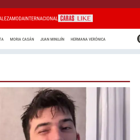
ALEZA
MODA
INTERNACIONAL
CARAS MIAMI
TA
MORIA CASÁN
JUAN MINUJÍN
HERMANA VERÓNICA
CARAS BRASIL
CARAS URUGUAY