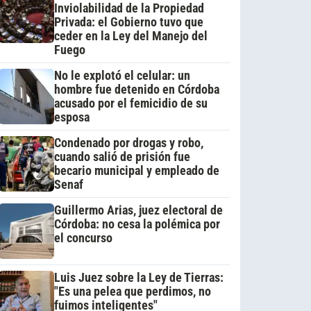
Inviolabilidad de la Propiedad
Privada: el Gobierno tuvo que
ceder en la Ley del Manejo del
Fuego
No le explotó el celular: un
hombre fue detenido en Córdoba
acusado por el femicidio de su
esposa
Condenado por drogas y robo,
cuando salió de prisión fue
becario municipal y empleado de
Senaf
Guillermo Arias, juez electoral de
Córdoba: no cesa la polémica por
el concurso
Luis Juez sobre la Ley de Tierras:
"Es una pelea que perdimos, no
fuimos inteligentes"