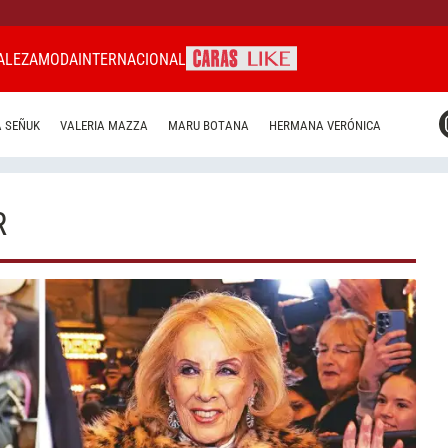
ALEZA
MODA
INTERNACIONAL
CARAS MIAMI
 SEÑUK
VALERIA MAZZA
MARU BOTANA
HERMANA VERÓNICA
CARAS BRASIL
CARAS URUGUAY
R