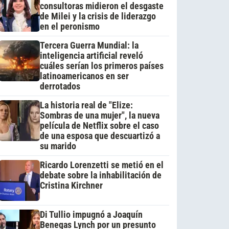
consultoras midieron el desgaste
de Milei y la crisis de liderazgo
en el peronismo
Tercera Guerra Mundial: la
inteligencia artificial reveló
cuáles serían los primeros países
latinoamericanos en ser
derrotados
La historia real de "Elize:
Sombras de una mujer", la nueva
película de Netflix sobre el caso
de una esposa que descuartizó a
su marido
Ricardo Lorenzetti se metió en el
debate sobre la inhabilitación de
Cristina Kirchner
Di Tullio impugnó a Joaquín
Benegas Lynch por un presunto