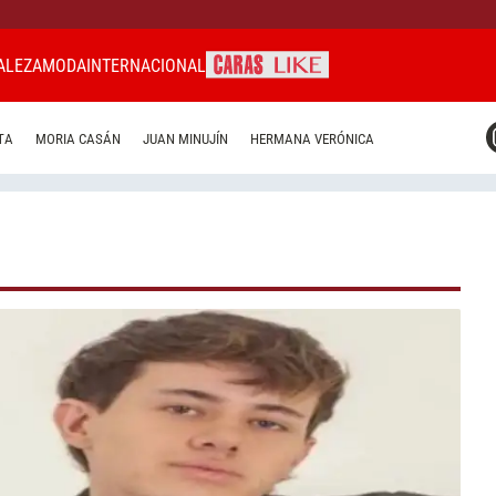
ALEZA
MODA
INTERNACIONAL
CARAS MIAMI
TA
MORIA CASÁN
JUAN MINUJÍN
HERMANA VERÓNICA
CARAS BRASIL
CARAS URUGUAY