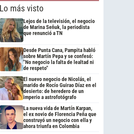
Lo más visto
Lejos de la televisión, el negocio
de Marina Señuk, la periodista
que renunció a TN
Desde Punta Cana, Pampita habló
sobre Martín Pepa y se confesó:
"No negocio la falta de lealtad ni
de respeto"
El nuevo negocio de Nicolás, el
marido de Rocío Guirao Díaz en el
desierto: de heredero de un
imperio a astrofotógrafo
La nueva vida de Martín Karpan,
el ex novio de Florencia Peña que
construyó un negocio con ella y
ahora triunfa en Colombia