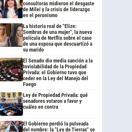
consultoras midieron el desgaste
de Milei y la crisis de liderazgo
en el peronismo
La historia real de "Elize:
Sombras de una mujer", la nueva
película de Netflix sobre el caso
de una esposa que descuartizó a
su marido
El Senado dio media sanción a la
Inviolabilidad de la Propiedad
Privada: el Gobierno tuvo que
ceder en la Ley del Manejo del
Fuego
Ley de Propiedad Privada: qué
senadores votaron a favor y
cuáles en contra
El Gobierno perdió la pulseada
del nombre: la "Ley de Tierras" se