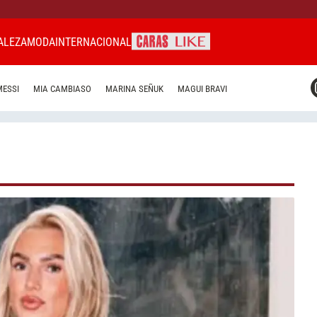
ALEZA
MODA
INTERNACIONAL
CARAS MIAMI
MESSI
MIA CAMBIASO
MARINA SEÑUK
MAGUI BRAVI
CARAS BRASIL
CARAS URUGUAY