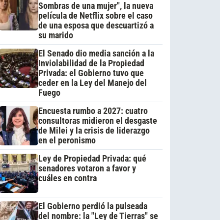
Sombras de una mujer", la nueva
película de Netflix sobre el caso
de una esposa que descuartizó a
su marido
El Senado dio media sanción a la
Inviolabilidad de la Propiedad
Privada: el Gobierno tuvo que
ceder en la Ley del Manejo del
Fuego
Encuesta rumbo a 2027: cuatro
consultoras midieron el desgaste
de Milei y la crisis de liderazgo
en el peronismo
Ley de Propiedad Privada: qué
senadores votaron a favor y
cuáles en contra
El Gobierno perdió la pulseada
del nombre: la "Ley de Tierras" se