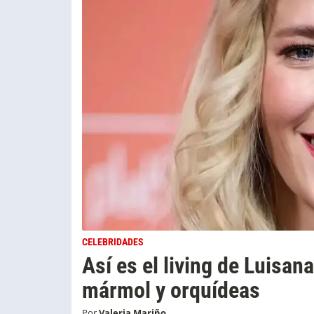
CELEBRIDADES
Así es el living de Luisan
mármol y orquídeas
Por
Valeria Mariño