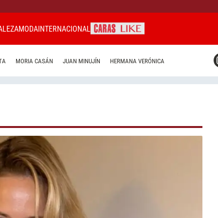
ALEZA
MODA
INTERNACIONAL
CARAS MIAMI
TA
MORIA CASÁN
JUAN MINUJÍN
HERMANA VERÓNICA
CARAS BRASIL
CARAS URUGUAY