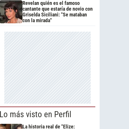
Revelan quién es el famoso
cantante que estaría de novio con
Griselda Siciliani: "Se mataban
con la mirada"
Lo más visto en Perfil
La historia real de "Elize: