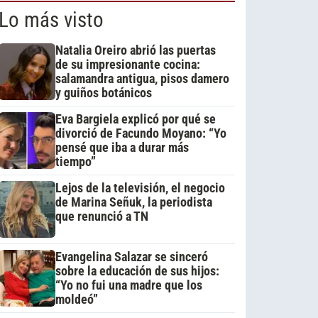
Lo más visto
Natalia Oreiro abrió las puertas
de su impresionante cocina:
salamandra antigua, pisos damero
y guiños botánicos
Eva Bargiela explicó por qué se
divorció de Facundo Moyano: “Yo
pensé que iba a durar más
tiempo”
Lejos de la televisión, el negocio
de Marina Señuk, la periodista
que renunció a TN
Evangelina Salazar se sinceró
sobre la educación de sus hijos:
“Yo no fui una madre que los
moldeó”