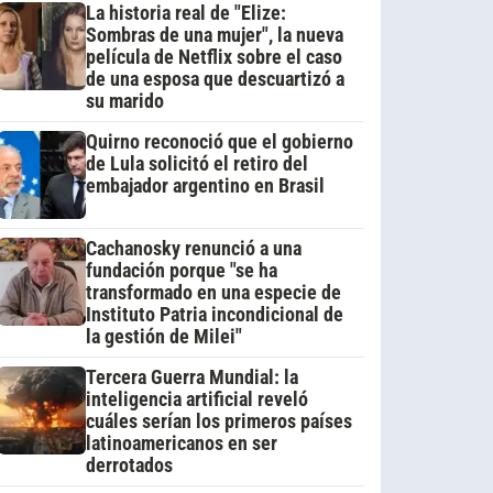
La historia real de "Elize:
Sombras de una mujer", la nueva
película de Netflix sobre el caso
de una esposa que descuartizó a
su marido
Quirno reconoció que el gobierno
de Lula solicitó el retiro del
embajador argentino en Brasil
Cachanosky renunció a una
fundación porque "se ha
transformado en una especie de
Instituto Patria incondicional de
la gestión de Milei"
Tercera Guerra Mundial: la
inteligencia artificial reveló
cuáles serían los primeros países
latinoamericanos en ser
derrotados