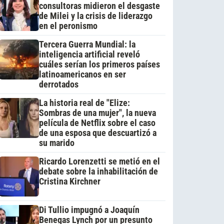
consultoras midieron el desgaste
de Milei y la crisis de liderazgo
en el peronismo
Tercera Guerra Mundial: la
inteligencia artificial reveló
cuáles serían los primeros países
latinoamericanos en ser
derrotados
La historia real de "Elize:
Sombras de una mujer", la nueva
película de Netflix sobre el caso
de una esposa que descuartizó a
su marido
Ricardo Lorenzetti se metió en el
debate sobre la inhabilitación de
Cristina Kirchner
Di Tullio impugnó a Joaquín
Benegas Lynch por un presunto