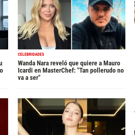
CELEBRIDADES
u
Wanda Nara reveló que quiere a Mauro
ño
Icardi en MasterChef: "Tan pollerudo no
va a ser"