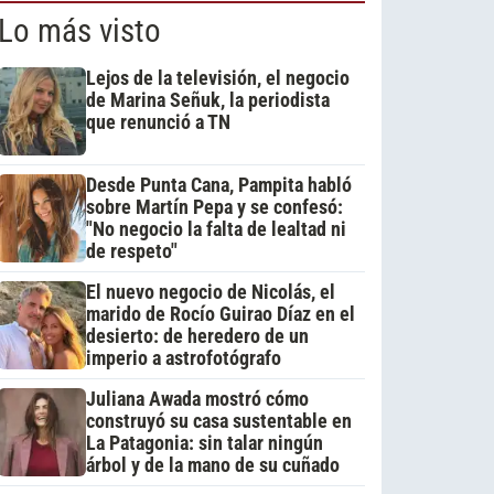
Lo más visto
Lejos de la televisión, el negocio
de Marina Señuk, la periodista
que renunció a TN
Desde Punta Cana, Pampita habló
sobre Martín Pepa y se confesó:
"No negocio la falta de lealtad ni
de respeto"
El nuevo negocio de Nicolás, el
marido de Rocío Guirao Díaz en el
desierto: de heredero de un
imperio a astrofotógrafo
Juliana Awada mostró cómo
construyó su casa sustentable en
La Patagonia: sin talar ningún
árbol y de la mano de su cuñado