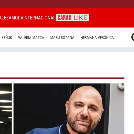
ALEZA
MODA
INTERNACIONAL
CARAS MIAMI
 SEÑUK
VALERIA MAZZA
MARU BOTANA
HERMANA VERÓNICA
CARAS BRASIL
CARAS URUGUAY