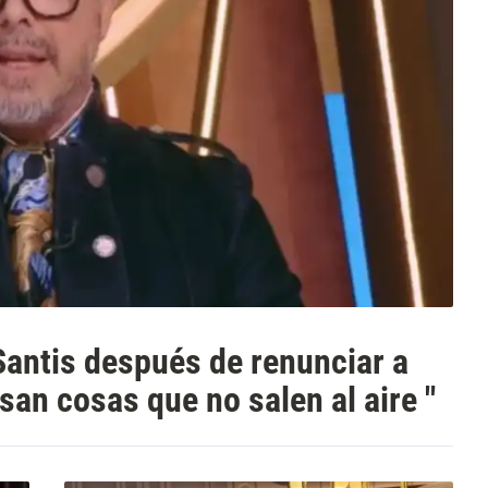
Santis después de renunciar a
san cosas que no salen al aire "